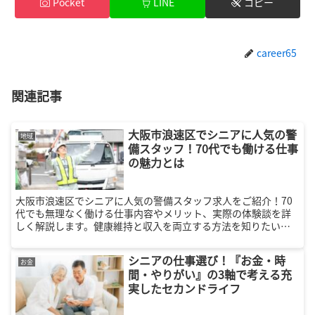
Pocket
LINE
コピー
career65
関連記事
大阪市浪速区でシニアに人気の警
地域
備スタッフ！70代でも働ける仕事
の魅力とは
大阪市浪速区でシニアに人気の警備スタッフ求人をご紹介！70
代でも無理なく働ける仕事内容やメリット、実際の体験談を詳
しく解説します。健康維持と収入を両立する方法を知りたい方
は必見です。
シニアの仕事選び！『お金・時
お金
間・やりがい』の3軸で考える充
実したセカンドライフ